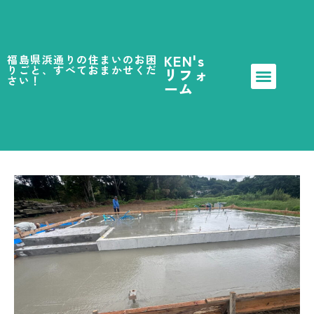
KEN's
福島県浜通りの住まいのお困
りごと、すべておまかせくだ
リフォ
さい！
2026-03-10
ーム
施工事例
セガワ食堂様 基礎工事